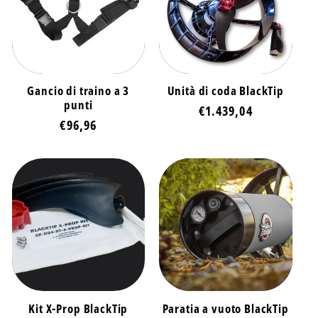
Gancio di traino a 3
Unità di coda BlackTip
punti
Prezzo
€1.439,04
Prezzo
€96,96
di
di
listino
listino
Kit X-Prop BlackTip
Paratia a vuoto BlackTip