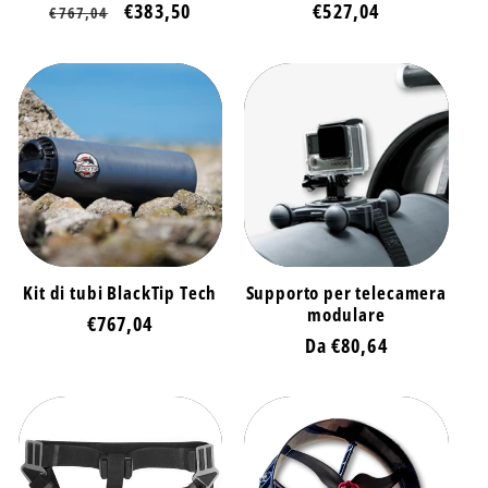
Prezzo
Prezzo
€383,50
Prezzo
€527,04
€767,04
di
scontato
di
listino
listino
Kit di tubi BlackTip Tech
Supporto per telecamera
modulare
Prezzo
€767,04
Prezzo
Da €80,64
di
di
listino
listino