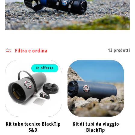
e
z
i
o
Filtra e ordina
13 prodotti
n
In offerta
e
:
Kit tubo tecnico BlackTip
Kit di tubi da viaggio
S&D
BlackTip