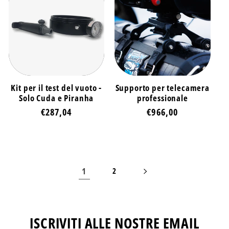
Kit per il test del vuoto -
Supporto per telecamera
Solo Cuda e Piranha
professionale
Prezzo
€287,04
Prezzo
€966,00
di
di
listino
listino
1
2
ISCRIVITI ALLE NOSTRE EMAIL