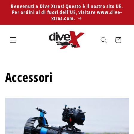
Vai
Benvenuti a Dive Xtras! Questo è il nostro sito UE.
direttamente
Per ordini al di fuori dell'UE, visitare www.dive-
ai contenuti
xtras.com.
Carrello
C
Accessori
o
l
l