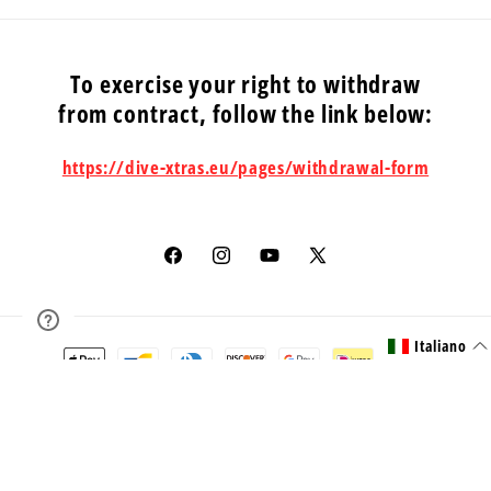
To exercise your right to withdraw
from contract, follow the link below:
https://dive-xtras.eu/pages/withdrawal-form
Facebook
Instagram
YouTube
X
(Twitter)
Italiano
Metodi
di
pagamento
© 2026,
Dive Xtras EU
Powered by Shopify
Informativa sui rimborsi
Informativa sulla privacy
Termini e condizioni del servizio