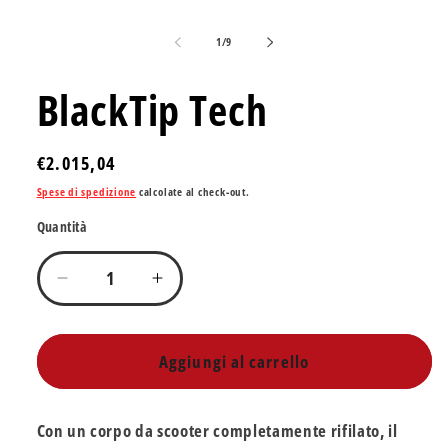
su
1
/
9
BlackTip Tech
Prezzo
€2.015,04
di
Spese di spedizione
calcolate al check-out.
listino
Quantità
Quantità
Diminuisci
Aumenta
quantità
quantità
per
per
BlackTip
BlackTip
Aggiungi al carrello
Tech
Tech
Con un corpo da scooter completamente rifilato, il